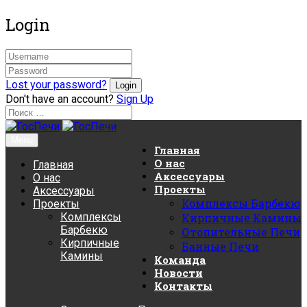
Login
Lost your password?
Don't have an account?
Sign Up
Menu
Главная
О нас
Главная
Аксессуары
О нас
Проекты
Аксессуары
Комплексы Барбекю
Проекты
Комплексы
Кирпичные Камины
Барбекю
Отопительные Печи
Кирпичные
Банные Печи
Камины
Команда
Новости
Контакты