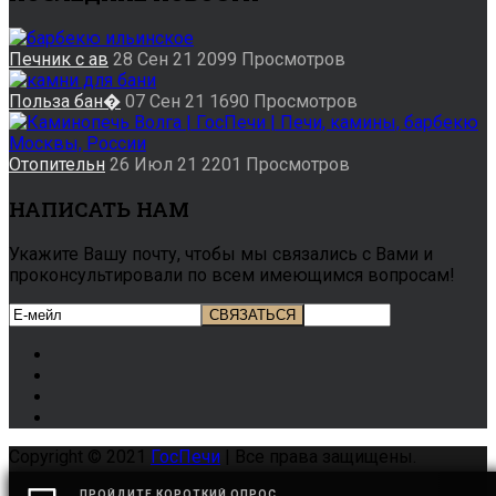
Печник с ав
28 Сен 21
2099
Просмотров
Польза бан�
07 Сен 21
1690
Просмотров
Отопительн
26 Июл 21
2201
Просмотров
НАПИСАТЬ НАМ
Укажите Вашу почту, чтобы мы связались с Вами и
проконсультировали по всем имеющимся вопросам!
Copyright © 2021
ГосПечи
| Все права защищены.
FAQ
ПРОЙДИТЕ КОРОТКИЙ ОПРОС